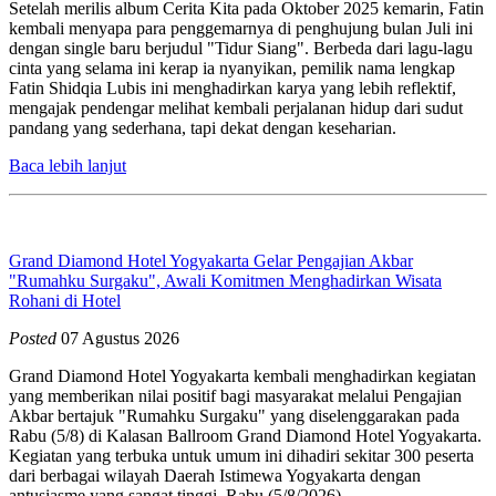
Setelah merilis album Cerita Kita pada Oktober 2025 kemarin, Fatin
kembali menyapa para penggemarnya di penghujung bulan Juli ini
dengan single baru berjudul "Tidur Siang". Berbeda dari lagu-lagu
cinta yang selama ini kerap ia nyanyikan, pemilik nama lengkap
Fatin Shidqia Lubis ini menghadirkan karya yang lebih reflektif,
mengajak pendengar melihat kembali perjalanan hidup dari sudut
pandang yang sederhana, tapi dekat dengan keseharian.
Baca lebih lanjut
Grand Diamond Hotel Yogyakarta Gelar Pengajian Akbar
"Rumahku Surgaku", Awali Komitmen Menghadirkan Wisata
Rohani di Hotel
Posted
07 Agustus 2026
Grand Diamond Hotel Yogyakarta kembali menghadirkan kegiatan
yang memberikan nilai positif bagi masyarakat melalui Pengajian
Akbar bertajuk "Rumahku Surgaku" yang diselenggarakan pada
Rabu (5/8) di Kalasan Ballroom Grand Diamond Hotel Yogyakarta.
Kegiatan yang terbuka untuk umum ini dihadiri sekitar 300 peserta
dari berbagai wilayah Daerah Istimewa Yogyakarta dengan
antusiasme yang sangat tinggi. Rabu,(5/8/2026)