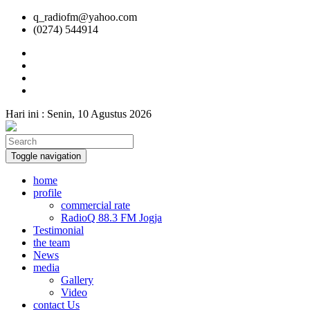
q_radiofm@yahoo.com
(0274) 544914
Hari ini :
Senin, 10 Agustus 2026
Toggle navigation
home
profile
commercial rate
RadioQ 88.3 FM Jogja
Testimonial
the team
News
media
Gallery
Video
contact Us